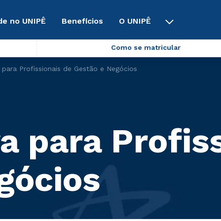
de no UNIPÊ
Benefícios
O UNIPÊ
Como se matricular
a para Profissionais de Gestão e Negócios
a para Profis
gócios