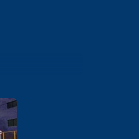
Campina Grande
Rua Vereador Manoel Uchoa,
237 Palmeira Campina Grande /
PB
Saiba mais