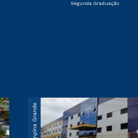
Segunda Graduação
Campina Grande
João Pessoa
Rodovia BR-230, KM 22 Água
Fria - João Pessoa/PB CEP
58053-000
Saiba mais