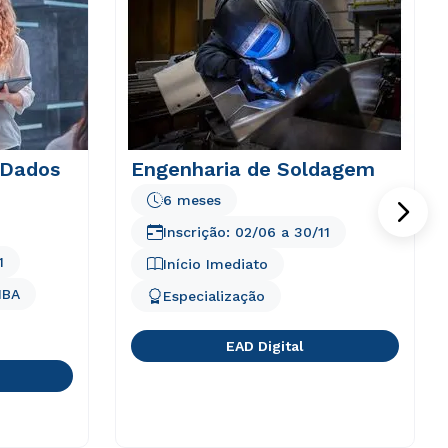
 Dados
Engenharia de Soldagem
6 meses
Inscrição:
02/06
a
30/11
1
Início Imediato
BA
Especialização
EAD Digital