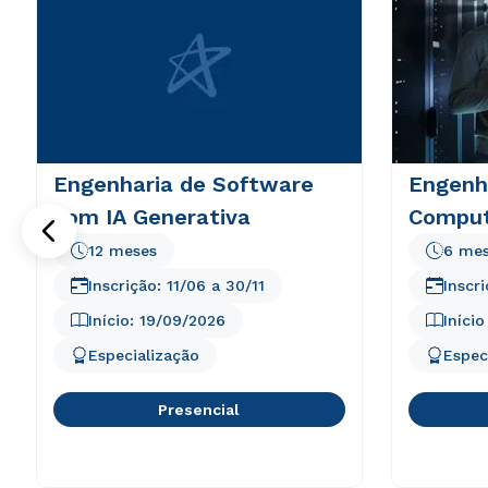
Engenharia de Software
Engenh
com IA Generativa
Comput
12 meses
6 me
Inscrição:
11/06
a
30/11
Inscr
Início:
19/09/2026
Iníci
Especialização
Espec
Presencial