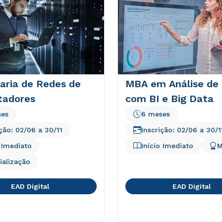
aria de Redes de
MBA em Análise de
adores
com BI e Big Data
ses
6 meses
ição:
02/06
a
30/11
Inscrição:
02/06
a
30/1
o Imediato
Início Imediato
M
ialização
EAD Digital
EAD Digital