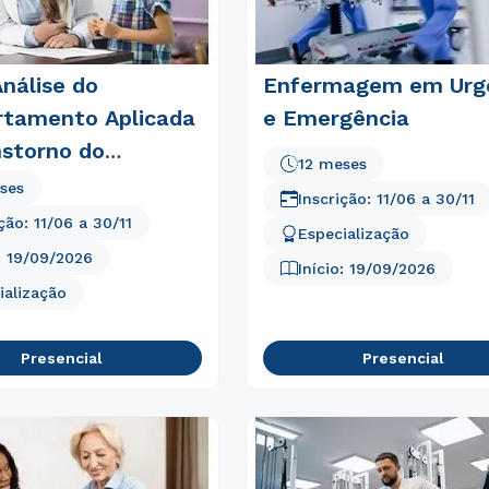
nálise do
Enfermagem em Urg
tamento Aplicada
e Emergência
nstorno do
12 meses
o Autista (TEA)
ses
Inscrição:
11/06
a
30/11
ição:
11/06
a
30/11
Especialização
:
19/09/2026
Início:
19/09/2026
ialização
Presencial
Presencial