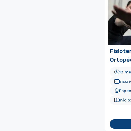
Fisiot
Ortopé
12 me
Inscr
Espec
Início