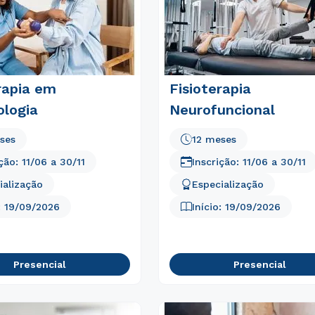
rapia em
Fisioterapia
ologia
Neurofuncional
ses
12 meses
ição:
11/06
a
30/11
Inscrição:
11/06
a
30/11
ialização
Especialização
:
19/09/2026
Início:
19/09/2026
Rápido e fácil
WhatsApp
ou
Presencial
Presencial