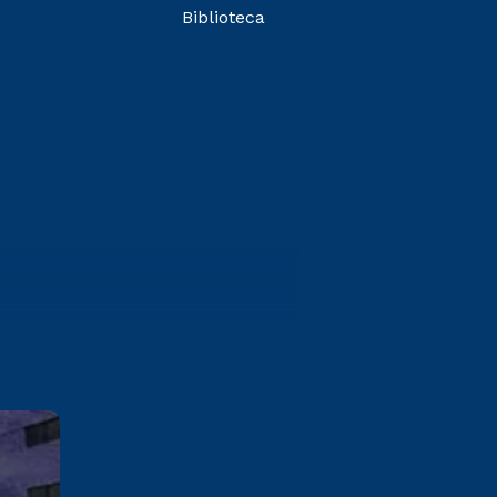
Biblioteca
Campina Grande
Rua Vereador Manoel Uchoa,
237 Palmeira Campina Grande /