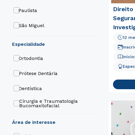
Direito
Paulista
Segura
São Miguel
Investi
Crimina
12 me
Tatuapé
especialidade
Inscr
Mogi Das Cruzes
Início
Ortodontia
Espec
Londrina
Prótese Dentária
Liberdade
Dentística
João Pessoa
Cirurgia e Traumatologia
Bucomaxilofacial
Itú
Psiquiatria
área de interesse
Guarulhos
Periodontia