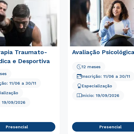
Estou de acordo com a
Política de Privacidade.
e
autorizo que meus dados sejam utilizados para o
envio de conteúdos do Unipê.
erapia Traumato-
Avaliação Psicológic
dica e Desportiva
12 meses
ses
Inscrição:
11/06
a
30/11
ição:
11/06
a
30/11
Especialização
ialização
Início:
19/09/2026
:
19/09/2026
Presencial
Presencial