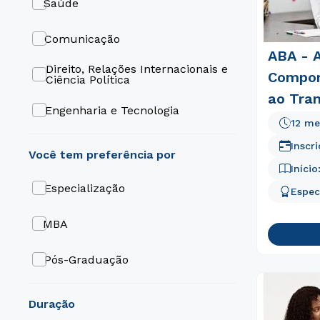
Saúde
Franca
Odontopediatria
Comunicação
ABA - A
Caxias Do Sul
Odontologia Hospitalar
Direito, Relações Internacionais e
Compor
Ciência Política
ao Tra
Cachoeirinha
Odontogeriatria
Engenharia e Tecnologia
Espectr
12 me
Brasília
Medicina Esportiva
Gestão e Negócios
Inscr
Início
Implantodontia
Odontologia
Especialização
Espec
Harmonização Orofacial
Medicina
MBA
Endodontia
Pós-Graduação
Endocrinologia
duração
Dermatologia