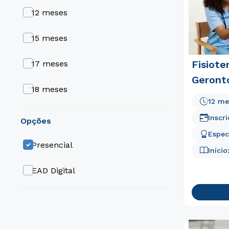
12 meses
Cardiologia
15 meses
Fisiote
17 meses
Geront
18 meses
12 me
24 meses
Inscr
opções
Espec
30 meses
Presencial
Início
36 meses
EAD Digital
9 meses