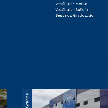
Vestibular Mérito
Vestibular Solidário
Segunda Graduação
João Pessoa
Rodovia BR-230, KM 22 Água
Fria - João Pessoa/PB CEP