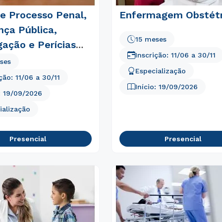
 e Processo Penal,
Enfermagem Obstétr
nça Pública,
15 meses
gação e Perícias
Inscrição:
11/06
a
30/11
is
ses
Especialização
ição:
11/06
a
30/11
Início:
19/09/2026
:
19/09/2026
ialização
Presencial
Presencial