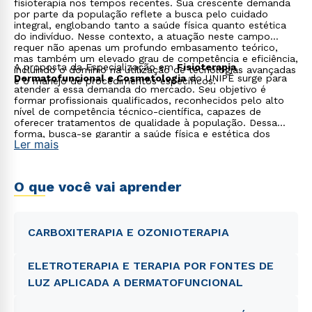
fisioterapia nos tempos recentes. Sua crescente demanda
por parte da população reflete a busca pelo cuidado
integral, englobando tanto a saúde física quanto estética
do indivíduo. Nesse contexto, a atuação neste campo
requer não apenas um profundo embasamento teórico,
mas também um elevado grau de competência e eficiência,
A proposta da Especialização em
Fisioterapia
incluindo o domínio na utilização de tecnologias avançadas
Dermatofuncional e Cosmetologia
do UNIPÊ surge para
e o manejo de procedimentos específicos.
atender a essa demanda do mercado. Seu objetivo é
formar profissionais qualificados, reconhecidos pelo alto
nível de competência técnico-científica, capazes de
oferecer tratamentos de qualidade à população. Dessa
forma, busca-se garantir a saúde física e estética dos
Ler mais
usuários, contribuindo para o bem-estar e a qualidade de
vida da comunidade atendida.
O que você vai aprender
CARBOXITERAPIA E OZONIOTERAPIA
ELETROTERAPIA E TERAPIA POR FONTES DE
LUZ APLICADA A DERMATOFUNCIONAL