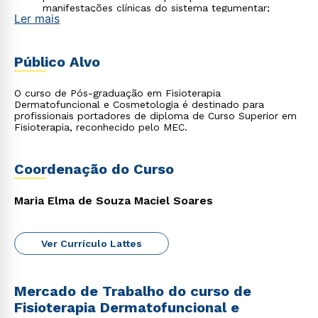
manifestações clínicas do sistema tegumentar;
Ler mais
Analisar, discutir, planejar e executar ações
com o
domínio dos recursos e das técnicas utilizadas na
terapêutica desta especialidade;
Atuar com padrão de qualidade
e visando a
Público Alvo
promoção do bem-estar e da saúde dos indivíduos,
respeitando os princípios éticos inerentes ao exercício
profissional.
O curso de Pós-graduação em Fisioterapia
Dermatofuncional e Cosmetologia é destinado para
profissionais portadores de diploma de Curso Superior em
Fisioterapia, reconhecido pelo MEC.
Coordenação do Curso
Maria Elma de Souza Maciel Soares
Ver Currículo Lattes
Mercado de Trabalho do curso de
Fisioterapia Dermatofuncional e