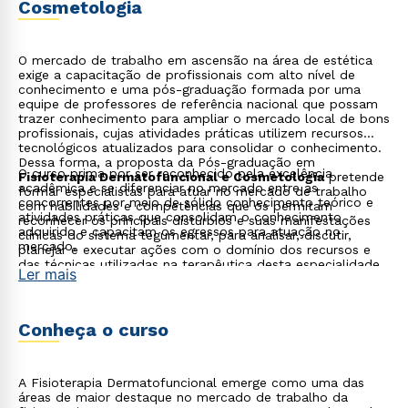
Cosmetologia
O mercado de trabalho em ascensão na área de estética
exige a capacitação de profissionais com alto nível de
conhecimento e uma pós-graduação formada por uma
equipe de professores de referência nacional que possam
trazer conhecimento para ampliar o mercado local de bons
profissionais, cujas atividades práticas utilizem recursos
tecnológicos atualizados para consolidar o conhecimento.
Dessa forma, a proposta da Pós-graduação em
O curso prima por ser reconhecido pela excelência
Fisioterapia Dermatofuncional e Cosmetologia
pretende
acadêmica e se diferenciar no mercado entre as
formar especialistas para atuar no mercado de trabalho
concorrentes por meio de sólido conhecimento teórico e
com habilidades e competências que os permitam
atividades práticas que consolidam o conhecimento
reconhecer os principais distúrbios e suas manifestações
adquirido e capacitam os egressos para atuação no
clínicas do sistema tegumentar, para analisar, discutir,
mercado.
planejar e executar ações com o domínio dos recursos e
das técnicas utilizadas na terapêutica desta especialidade,
Ler mais
atuando com padrão de qualidade e visando a promoção
do bem-estar e da saúde dos indivíduos, respeitando os
princípios éticos inerentes ao exercício profissional.
Conheça o curso
A Fisioterapia Dermatofuncional emerge como uma das
áreas de maior destaque no mercado de trabalho da