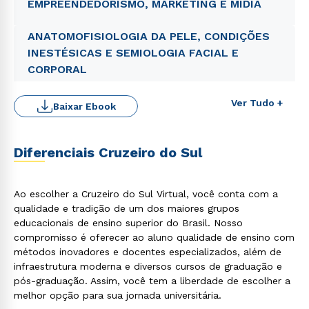
EMPREENDEDORISMO, MARKETING E MÍDIA
ANATOMOFISIOLOGIA DA PELE, CONDIÇÕES
INESTÉSICAS E SEMIOLOGIA FACIAL E
CORPORAL
Ver Tudo +
Baixar Ebook
Rápido e fácil
WhatsApp
Diferenciais Cruzeiro do Sul
ou
Ao escolher a Cruzeiro do Sul Virtual, você conta com a
qualidade e tradição de um dos maiores grupos
educacionais de ensino superior do Brasil. Nosso
compromisso é oferecer ao aluno qualidade de ensino com
métodos inovadores e docentes especializados, além de
infraestrutura moderna e diversos cursos de graduação e
Estou de acordo com a
Política de Privacidade.
e
pós-graduação. Assim, você tem a liberdade de escolher a
autorizo que meus dados sejam utilizados para o
melhor opção para sua jornada universitária.
envio de conteúdos da Cruzeiro do Sul.