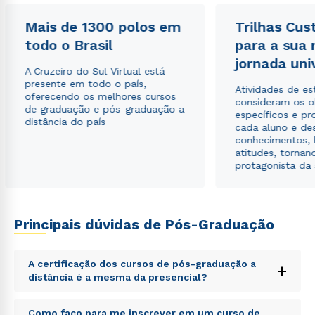
Mais de 1300 polos em
Trilhas Cus
todo o Brasil
para a sua
jornada uni
A Cruzeiro do Sul Virtual está
presente em todo o país,
Atividades de e
oferecendo os melhores cursos
consideram os o
de graduação e pós-graduação a
específicos e pro
distância do país
cada aluno e de
conhecimentos, 
atitudes, tornan
protagonista da
Principais dúvidas de Pós-Graduação
A certificação dos cursos de pós-graduação a
+
distância é a mesma da presencial?
Sed ut perspiciatis unde omnis iste natus error sit
Como faço para me inscrever em um curso de