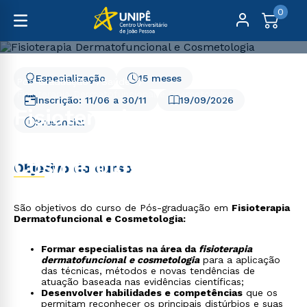
0
Especialização
15 meses
Pós-Graduação
Saúde
Fisioterapia Dermatofuncional e Cosmetologia
Inscrição:
11/06
a
30/11
19/09/2026
Fisioterapia
Presencial
Dermatofuncional e
Cosmetologia
Objetivo do curso
São objetivos do curso de Pós-graduação em
Fisioterapia
Dermatofuncional e Cosmetologia:
Formar especialistas na área da
fisioterapia
dermatofuncional e cosmetologia
para a aplicação
das técnicas, métodos e novas tendências de
atuação baseada nas evidências científicas;
Desenvolver habilidades e competências
que os
permitam reconhecer os principais distúrbios e suas