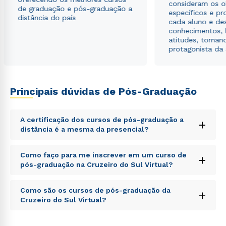
ou
consideram os o
de graduação e pós-graduação a
específicos e pro
distância do país
cada aluno e de
conhecimentos, 
atitudes, tornan
protagonista da
Estou de acordo com a
Política de Privacidade.
e
autorizo que meus dados sejam utilizados para o
Principais dúvidas de Pós-Graduação
envio de conteúdos da Cruzeiro do Sul.
A certificação dos cursos de pós-graduação a
+
distância é a mesma da presencial?
Sed ut perspiciatis unde omnis iste natus error sit
Como faço para me inscrever em um curso de
+
voluptatem accusantium doloremque laudantium,
pós-graduação na Cruzeiro do Sul Virtual?
totam rem aperiam, eaque ipsa quae ab illo inventore
veritatis et quasi architecto beatae vitae dicta sunt
Sed ut perspiciatis unde omnis iste natus error sit
explicabo. Nemo enim ipsam voluptatem quia
Como são os cursos de pós-graduação da
+
voluptatem accusantium doloremque laudantium,
voluptas sit aspernatur aut odit aut fugit, sed quia
Cruzeiro do Sul Virtual?
totam rem aperiam, eaque ipsa quae ab illo inventore
consequuntur magni dolores eos qui ratione
veritatis et quasi architecto beatae vitae dicta sunt
voluptatem sequi nesciunt.
Sed ut perspiciatis unde omnis iste natus error sit
explicabo. Nemo enim ipsam voluptatem quia