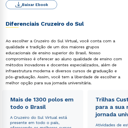
Baixar Ebook
Diferenciais Cruzeiro do Sul
Ao escolher a Cruzeiro do Sul Virtual, você conta com a
qualidade e tradição de um dos maiores grupos
educacionais de ensino superior do Brasil. Nosso
compromisso é oferecer ao aluno qualidade de ensino com
métodos inovadores e docentes especializados, além de
infraestrutura moderna e diversos cursos de graduação e
pós-graduação. Assim, você tem a liberdade de escolher a
melhor opção para sua jornada universitária.
Mais de 1300 polos em
Trilhas Cus
todo o Brasil
para a sua
jornada uni
Rápido e fácil
A Cruzeiro do Sul Virtual está
WhatsApp
presente em todo o país,
Atividades de e
oferecendo os melhores cursos