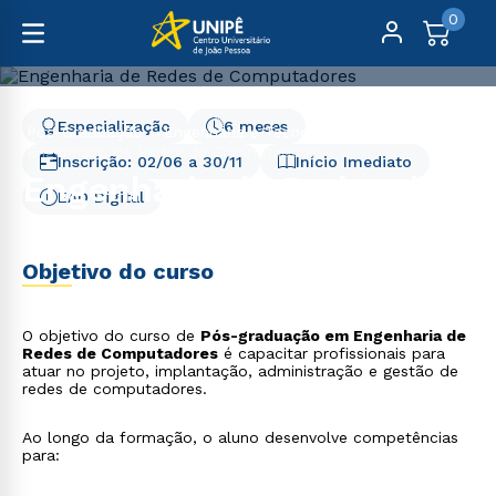
0
Especialização
6 meses
Pós-Graduação
Engenharia e Tecnologia
Engenharia de Redes de Computadores
Inscrição:
02/06
a
30/11
Início Imediato
Engenharia de Redes de
EAD Digital
Computadores
Objetivo do curso
O objetivo do curso de
Pós-graduação em Engenharia de
Redes de Computadores
é capacitar profissionais para
atuar no projeto, implantação, administração e gestão de
redes de computadores.
Ao longo da formação, o aluno desenvolve competências
para: