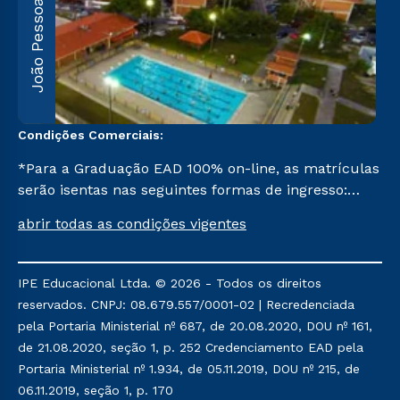
João Pessoa
R
F
5
Condições Comerciais:
*Para a Graduação EAD 100% on-line, as matrículas
serão isentas nas seguintes formas de ingresso:
Segunda Graduação, Segunda Graduação 2,0, R2,
abrir todas as condições vigentes
Pedagogia para Licenciados e Transferência. Já para
as demais, a taxa de matrícula será de R$ 49.
IPE Educacional Ltda. © 2026 - Todos os direitos
reservados. CNPJ: 08.679.557/0001-02 | Recredenciada
pela Portaria Ministerial nº 687, de 20.08.2020, DOU nº 161,
de 21.08.2020, seção 1, p. 252 Credenciamento EAD pela
Portaria Ministerial nº 1.934, de 05.11.2019, DOU nº 215, de
06.11.2019, seção 1, p. 170