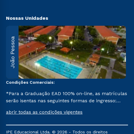
Nossas Unidades
João Pessoa
R
F
5
Condições Comerciais:
*Para a Graduação EAD 100% on-line, as matrículas
serão isentas nas seguintes formas de ingresso:
Segunda Graduação, Segunda Graduação 2,0, R2,
abrir todas as condições vigentes
Pedagogia para Licenciados e Transferência. Já para
as demais, a taxa de matrícula será de R$ 49.
IPE Educacional Ltda. © 2026 - Todos os direitos