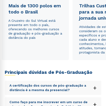
Mais de 1300 polos em
Trilhas Cus
todo o Brasil
para a sua
jornada uni
A Cruzeiro do Sul Virtual está
presente em todo o país,
Atividades de e
oferecendo os melhores cursos
consideram os o
de graduação e pós-graduação a
específicos e pro
distância do país
cada aluno e de
conhecimentos, 
atitudes, tornan
protagonista da
Principais dúvidas de Pós-Graduação
A certificação dos cursos de pós-graduação a
+
distância é a mesma da presencial?
Sed ut perspiciatis unde omnis iste natus error sit
Como faço para me inscrever em um curso de
+
voluptatem accusantium doloremque laudantium,