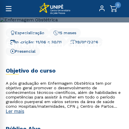
0
Especialização
15 meses
Pós-Graduação
Saúde
Enfermagem Obstétrica
Enfermagem Obstétrica
Inscrição:
11/06
a
30/11
19/09/2026
Presencial
Objetivo do curso
A pós graduação em Enfermagem Obstétrica tem por
objetivo geral promover o desenvolvimento de
conhecimentos técnicos-científicos, além de habilidades e
competências para assistir à mulher em todo o período
gravídico puerperal em vários setores da área de saúde
como Hospitais/maternidades, CPN ¿ Centro de Partos
Ler mais
Normais e UBS ¿ Unidade Básica de Saúde. Nossa
Instituição está comprometida com a educação em saúde
e formação de profissionais que se destacam no mercado.
O profissional irá desenvolver competências essenciais para
Público Alvo