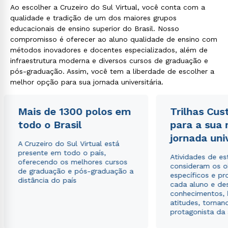
Ao escolher a Cruzeiro do Sul Virtual, você conta com a
qualidade e tradição de um dos maiores grupos
educacionais de ensino superior do Brasil. Nosso
compromisso é oferecer ao aluno qualidade de ensino com
métodos inovadores e docentes especializados, além de
infraestrutura moderna e diversos cursos de graduação e
pós-graduação. Assim, você tem a liberdade de escolher a
melhor opção para sua jornada universitária.
Mais de 1300 polos em
Trilhas Cus
todo o Brasil
para a sua
jornada uni
A Cruzeiro do Sul Virtual está
presente em todo o país,
Atividades de e
oferecendo os melhores cursos
consideram os o
Rápido e fácil
de graduação e pós-graduação a
WhatsApp
específicos e pro
distância do país
cada aluno e de
ou
conhecimentos, 
atitudes, tornan
protagonista da