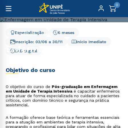
0
Especialização
6 meses
Pós-Graduação
Saúde
Enfermagem em Unidade de Terapia Intensiva
Inscrição:
02/06
a
30/11
Início Imediato
Enfermagem em Unidade
EAD Digital
de Terapia Intensiva
Objetivo do curso
O objetivo do curso de
Pós-graduação em Enfermagem
em Unidade de Terapia Intensiva
é capacitar enfermeiros
para atuar de forma especializada no cuidado a pacientes
críticos, com domínio técnico e segurança na prática
assistencial.
A formação oferece base teórica e ferramentas essenciais
para a atuação em ambientes de terapia intensiva,
preparando o profissional para lidar com situações de alta