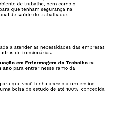
biente de trabalho, bem como o
o para que tenham segurança na
onal de saúde do trabalhador.
Estou de acordo com a
Estou de acordo com a
Política de Privacidade.
Política de Privacidade.
e
e
autorizo que meus dados sejam utilizados para o
autorizo que meus dados sejam utilizados para o
envio de conteúdos do Unipê.
envio de conteúdos da Cruzeiro do Sul.
tada a atender as necessidades das empresas
adros de funcionários.
uação em Enfermagem do Trabalho
na
m ano
para entrar nesse ramo da
s para que você tenha acesso a um ensino
r uma bolsa de estudo de até 100%, concedida