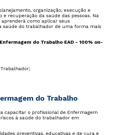
planejamento, organização, execução e
o e recuperação da saúde das pessoas. Na
ê aprenderá como aplicar seus
 à saúde do trabalhador de uma forma mais
Enfermagem do Trabalho EAD - 100% on-
 Trabalhador;
nfermagem do Trabalho
Rápido e fácil
Rápido e fácil
WhatsApp
WhatsApp
sa capacitar o profissional de Enfermagem
ou
ou
 riscos à saúde do trabalhador em
idades preventivas, educativas e de cura e