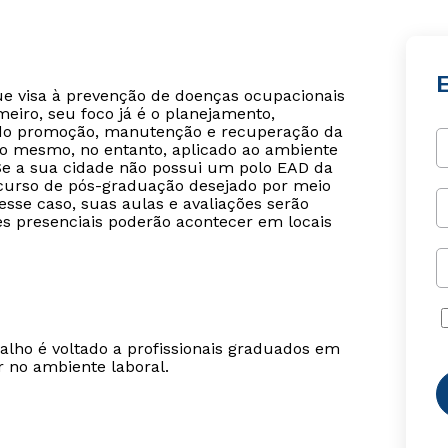
e visa à prevenção de doenças ocupacionais
meiro, seu foco já é o planejamento,
ando promoção, manutenção e recuperação da
 o mesmo, no entanto, aplicado ao ambiente
! Se a sua cidade não possui um polo EAD da
o curso de pós-graduação desejado por meio
sse caso, suas aulas e avaliações serão
des presenciais poderão acontecer em locais
ho é voltado a profissionais graduados em
 no ambiente laboral.