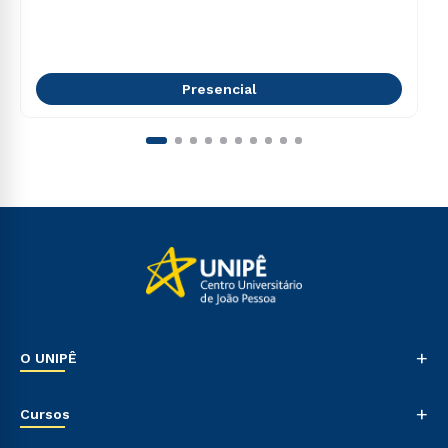
Presencial
+
O UNIPÊ
Nossa História
+
Cursos
Sala de Imprensa
Trabalhe Conosco