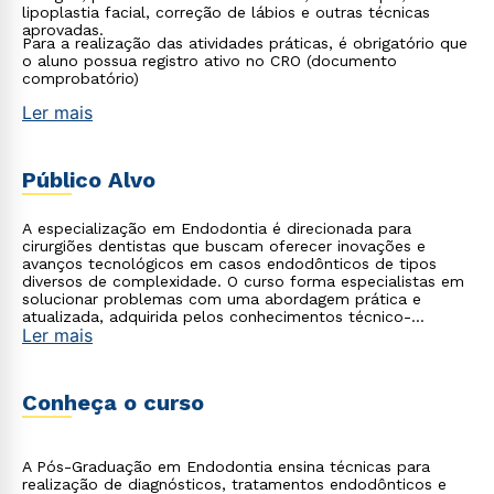
lipoplastia facial, correção de lábios e outras técnicas
aprovadas.
Para a realização das atividades práticas, é obrigatório que
o aluno possua registro ativo no CRO (documento
comprobatório)
Ler mais
Público Alvo
A especialização em Endodontia é direcionada para
cirurgiões dentistas que buscam oferecer inovações e
avanços tecnológicos em casos endodônticos de tipos
diversos de complexidade. O curso forma especialistas em
solucionar problemas com uma abordagem prática e
atualizada, adquirida pelos conhecimentos técnico-
Ler mais
científicos oferecidos. Os profissionais tornam-se aptos a
diagnosticarem e planejarem soluções e tratamentos
endodônticos com alto padrão de qualidade.
Conheça o curso
A Pós-Graduação em Endodontia ensina técnicas para
realização de diagnósticos, tratamentos endodônticos e