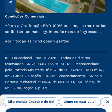
Condições Comerciais:
*Para a Graduação EAD 100% on-line, as matrículas
serão isentas nas seguintes formas de ingresso:
Segunda Graduação, Segunda Graduação 2,0, R2,
abrir todas as condições vigentes
Pedagogia para Licenciados e Transferência. Já para
as demais, a taxa de matrícula será de R$ 49.
IPE Educacional Ltda. © 2026 - Todos os direitos
reservados. CNPJ: 08.679.557/0001-02 | Recredenciada
pela Portaria Ministerial nº 687, de 20.08.2020, DOU nº 161,
de 21.08.2020, seção 1, p. 252 Credenciamento EAD pela
Portaria Ministerial nº 1.934, de 05.11.2019, DOU nº 215, de
06.11.2019, seção 1, p. 170
Política de Privacidade
Política de Cookies
Diferenciais Cruzeiro do Sul
Como se matricular
Dúv