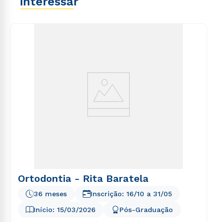
interessar
explicabo. Nemo enim ipsam voluptatem quia
voluptas sit aspernatur aut odit aut fugit, sed quia
consequuntur magni dolores eos qui ratione
voluptatem sequi nesciunt.
Ortodontia - Rita Baratela
36 meses
Inscrição:
16/10
a
31/05
Início:
15/03/2026
Pós-Graduação