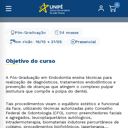
0
Pós-Graduação
24 meses
Pós-Graduação
Odontologia
Endodontia
Endodontia
Inscrição:
16/10
a
31/05
Presencial
Objetivo do curso
A Pós-Graduação em Endodontia ensina técnicas para
realização de diagnósticos, tratamentos endodônticos e
prevenção de doenças que atingem o complexo pulpar
(estrutura que compõe a polpa do dente).
Tais procedimentos visam o equilíbrio estético e funcional
da face, utilizando técnicas autorizadas pelo Conselho
Federal de Odontologia (CFO), como: preenchedores faciais
e agregados, leucoplaquetários autólogicos,
intradermoterapia, biomateriais indutores percurtâneos de
colégno, procedimentos biofotônicos, laserterapia,