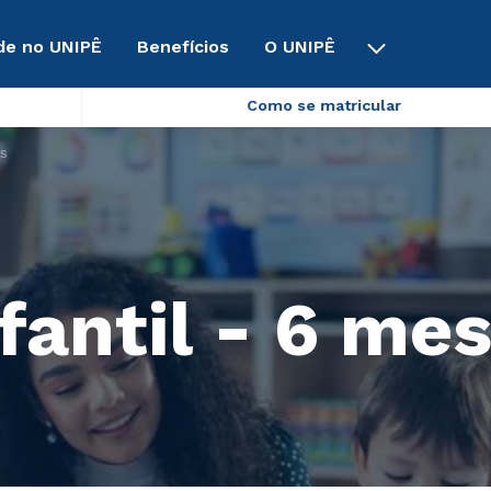
de no UNIPÊ
Benefícios
O UNIPÊ
Como se matricular
s
fantil - 6 me