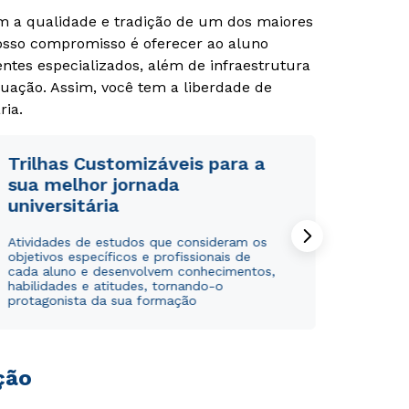
om a qualidade e tradição de um dos maiores
Nosso compromisso é oferecer ao aluno
tes especializados, além de infraestrutura
uação. Assim, você tem a liberdade de
ria.
Trilhas Customizáveis para a
sua melhor jornada
universitária
Rápido e fácil
Rápido e fácil
Atividades de estudos que consideram os
WhatsApp
WhatsApp
objetivos específicos e profissionais de
cada aluno e desenvolvem conhecimentos,
ou
ou
habilidades e atitudes, tornando-o
protagonista da sua formação
ção