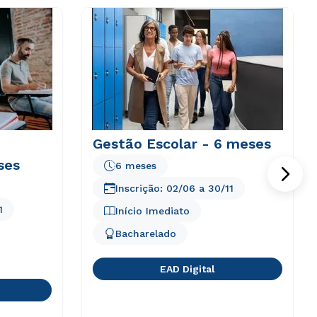
Gestão Escolar - 6 meses
ses
6 meses
Inscrição:
02/06
a
30/11
1
Início Imediato
Bacharelado
EAD Digital