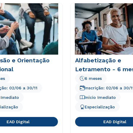
isão e Orientação
Alfabetização e
ional
Letramento - 6 me
ses
6 meses
ição:
02/06
a
30/11
Inscrição:
02/06
a
30/1
o Imediato
Início Imediato
ialização
Especialização
EAD Digital
EAD Digital