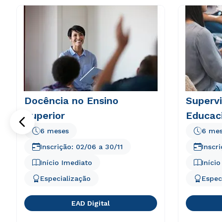
Docência no Ensino
Superv
Superior
Educac
6 meses
6 me
Inscrição:
02/06
a
30/11
Inscr
Início Imediato
Iníci
Especialização
Espec
EAD Digital