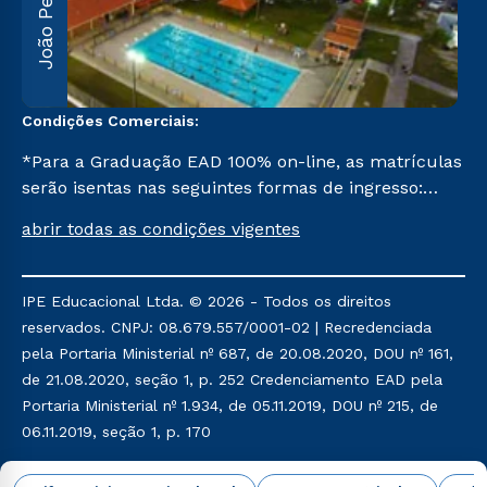
João Pessoa
5
Condições Comerciais:
*Para a Graduação EAD 100% on-line, as matrículas
serão isentas nas seguintes formas de ingresso:
Segunda Graduação, Segunda Graduação 2,0, R2,
abrir todas as condições vigentes
Pedagogia para Licenciados e Transferência. Já para
as demais, a taxa de matrícula será de R$ 49.
IPE Educacional Ltda. © 2026 - Todos os direitos
reservados. CNPJ: 08.679.557/0001-02 | Recredenciada
pela Portaria Ministerial nº 687, de 20.08.2020, DOU nº 161,
de 21.08.2020, seção 1, p. 252 Credenciamento EAD pela
Portaria Ministerial nº 1.934, de 05.11.2019, DOU nº 215, de
06.11.2019, seção 1, p. 170
Política de Privacidade
Política de Cookies