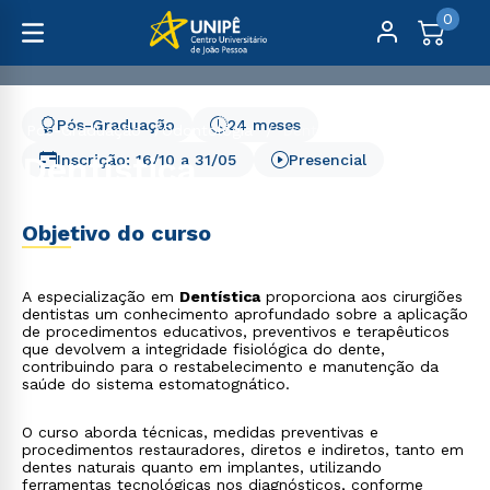
0
Pós-Graduação
24 meses
Pós-Graduação
Odontologia
Dentística
Dentística
Inscrição:
16/10
a
31/05
Presencial
Objetivo do curso
A especialização em
Dentística
proporciona aos cirurgiões
dentistas um conhecimento aprofundado sobre a aplicação
de procedimentos educativos, preventivos e terapêuticos
que devolvem a integridade fisiológica do dente,
contribuindo para o restabelecimento e manutenção da
saúde do sistema estomatognático.
O curso aborda técnicas, medidas preventivas e
procedimentos restauradores, diretos e indiretos, tanto em
dentes naturais quanto em implantes, utilizando
ferramentas tecnológicas nos diagnósticos, conforme