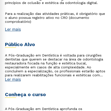
princípios de oclusão e estética da odontologia digital.
Para a realização das atividades práticas, é obrigatório que
o aluno possua registro ativo no CRO (documento
comprobatório)
Ler mais
Público Alvo
A Pós-Graduação em Dentística é voltada para cirurgiões
dentistas que querem se destacar na área de odontologia
restauradora focada na função e estética bucal,
especialmente em casos de alta complexidade. Ao
concluírem a especialização, os profissionais estarão aptos
para realizarem reabilitações funcionais e estéticas com
Ler mais
excelência, aplicando os conhecimentos adquiridos por
meio dos conteúdos teóricos aliados à atividade clínica
prática, que proporcionam uma experiência completa.
Conheça o curso
A Pós-Graduação em Dentística aprofunda os