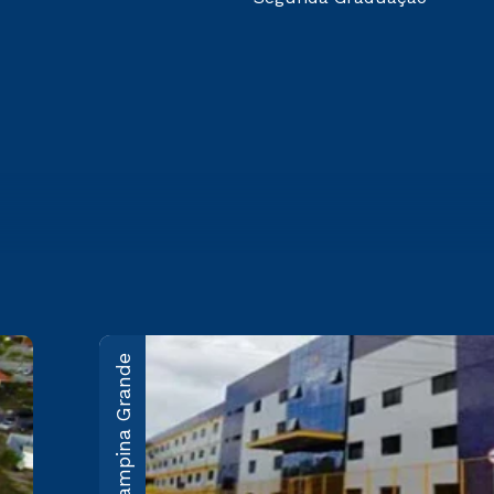
Campina Grande
João Pessoa
Rodovia BR-230, KM 22 Água
Fria - João Pessoa/PB CEP
58053-000
Saiba mais