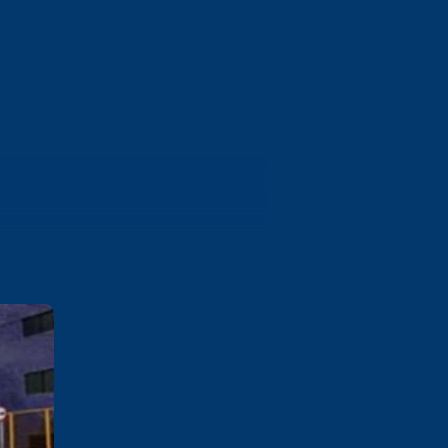
Campina Grande
Rua Vereador Manoel Uchoa,
237 Palmeira Campina Grande /
PB
Saiba mais