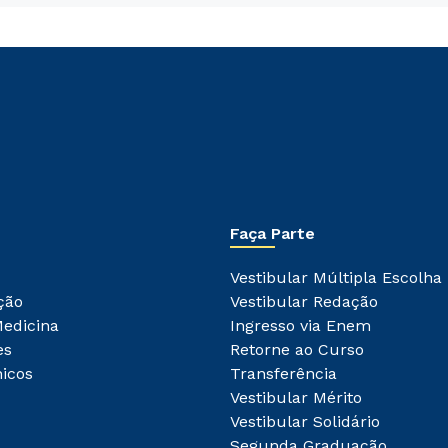
Rápido e fácil
WhatsApp
ou
Faça Parte
Estou de acordo com a
Política de Privacidade.
e
autorizo que meus dados sejam utilizados para o
Vestibular Múltipla Escolha
envio de conteúdos do Unipê.
ção
Vestibular Redação
Medicina
Ingresso via Enem
es
Retorne ao Curso
icos
Transferência
Vestibular Mérito
Vestibular Solidário
Segunda Graduação