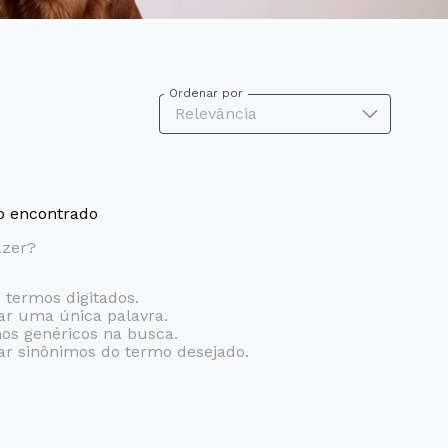
Ordenar por
Relevância
 encontrado
azer?
s termos digitados.
zar uma única palavra.
mos genéricos na busca.
zar sinônimos do termo desejado.