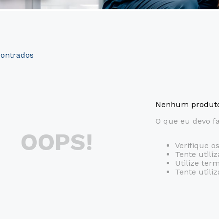
Nenhum produto
O que eu devo f
OOPS!
Verifique o
Tente utili
Utilize ter
Tente utili