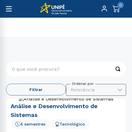
0
Graduação
Engenharia e Tecnologia
O que você procura?
TERMOS MAIS BUSCADOS
Relevância
Filtrar
1
º
medicina
2
º
direito
Análise e Desenvolvimento de
3
º
biomedicina
Sistemas
4
º
farmácia
4 semestres
Tecnológico