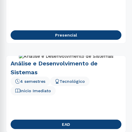
5
º
psicologia
6
º
enfermagem
7
º
fisioterapia
8
º
educação física
Presencial
9
º
engenharia software
10
º
engenharia
Análise e Desenvolvimento de
Sistemas
4 semestres
Tecnológico
Início Imediato
EAD