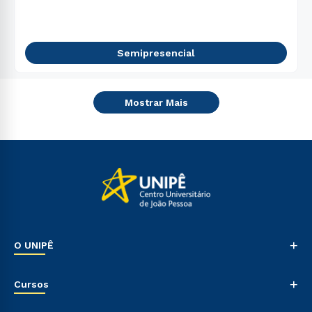
Semipresencial
Mostrar Mais
+
O UNIPÊ
Nossa História
+
Cursos
Sala de Imprensa
Trabalhe Conosco
Graduação