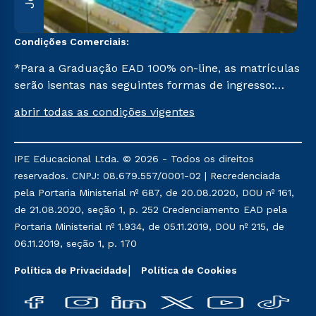
Condições Comerciais:
*Para a Graduação EAD 100% on-line, as matrículas
serão isentas nas seguintes formas de ingresso:
Segunda Graduação, Segunda Graduação 2,0, R2,
abrir todas as condições vigentes
Pedagogia para Licenciados e Transferência. Já para
as demais, a taxa de matrícula será de R$ 49.
IPE Educacional Ltda. © 2026 - Todos os direitos
reservados. CNPJ: 08.679.557/0001-02 | Recredenciada
pela Portaria Ministerial nº 687, de 20.08.2020, DOU nº 161,
de 21.08.2020, seção 1, p. 252 Credenciamento EAD pela
Portaria Ministerial nº 1.934, de 05.11.2019, DOU nº 215, de
06.11.2019, seção 1, p. 170
Política de Privacidade
Política de Cookies