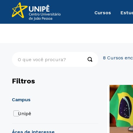
Cursos
Estu
Graduação
Direito, Relações Internacionais e Ciência Polí
O que você procura?
8
Filtros
campus
Unipê
área de interesse