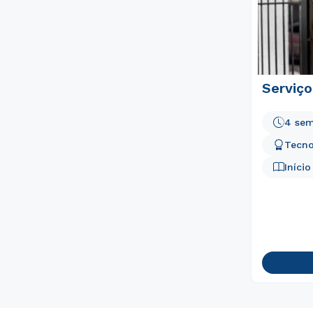
Serviço
4 sem
Tecno
Iníci