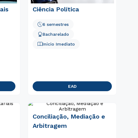
ais
Ciência Política
6 semestres
Bacharelado
Início Imediato
EAD
Conciliação, Mediação e
Arbitragem