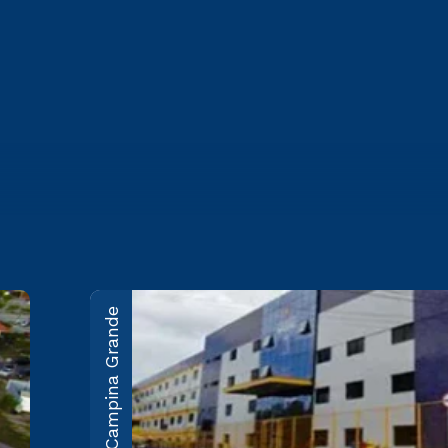
Campina Grande
João Pessoa
Rodovia BR-230, KM 22 Água
Fria - João Pessoa/PB CEP
58053-000
Saiba mais