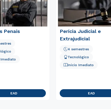
Rápido e fácil
WhatsApp
ou
s Penais
Perícia Judicial e
Extrajudicial
estres
4 semestres
lógico
Tecnológico
o Imediato
Estou de acordo com a
Política de Privacidade.
e
Início Imediato
autorizo que meus dados sejam utilizados para o
envio de conteúdos do Unipê.
EAD
EAD