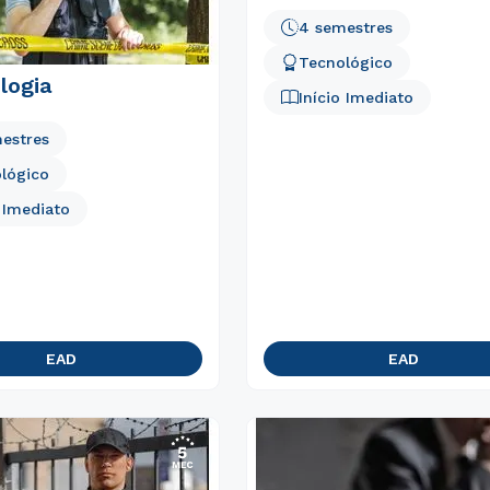
4 semestres
Tecnológico
logia
Início Imediato
estres
lógico
o Imediato
EAD
EAD