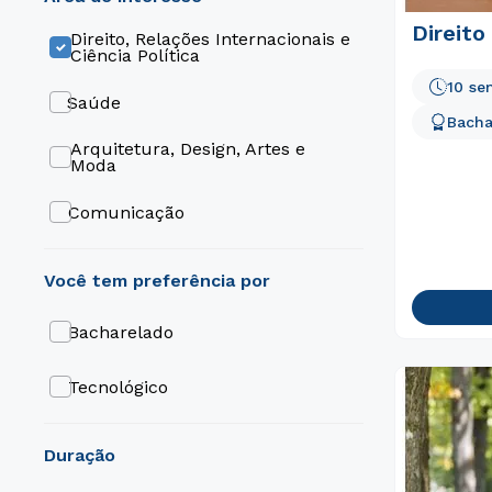
Direito
Direito, Relações Internacionais e
Ciência Política
10 se
Saúde
Bacha
Arquitetura, Design, Artes e
Moda
Comunicação
Educação
Engenharia e Tecnologia
Bacharelado
Gestão e Negócios
Tecnológico
Gastronomia e Hospitalidade
duração