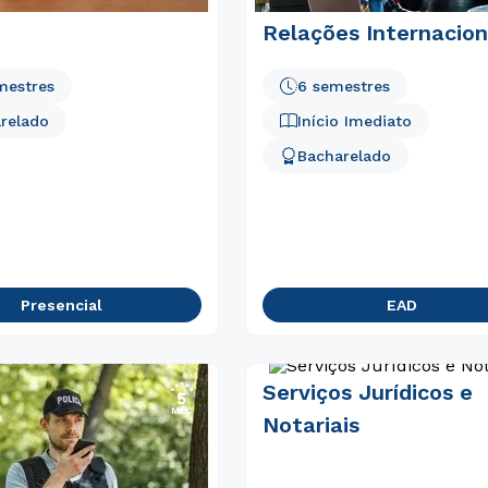
Relações Internacion
mestres
6 semestres
relado
Início Imediato
Bacharelado
Presencial
EAD
Serviços Jurídicos e
Notariais