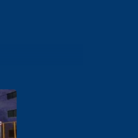
Campina Grande
Rua Vereador Manoel Uchoa,
237 Palmeira Campina Grande /
PB
Saiba mais