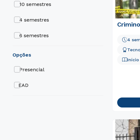
10 semestres
4 semestres
Crimino
6 semestres
4 sem
Tecno
opções
Iníci
Presencial
EAD