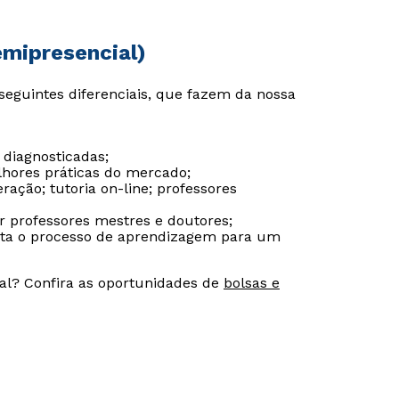
emipresencial)
Estou de acordo com a
Estou de acordo com a
Política de Privacidade.
Política de Privacidade.
e
e
seguintes diferenciais, que fazem da nossa
autorizo que meus dados sejam utilizados para o
autorizo que meus dados sejam utilizados para o
envio de conteúdos da Cruzeiro do Sul.
envio de conteúdos da Cruzeiro do Sul.
 diagnosticadas;
lhores práticas do mercado;
ação; tutoria on-line; professores
or professores mestres e doutores;
ilita o processo de aprendizagem para um
al? Confira as oportunidades de
bolsas e