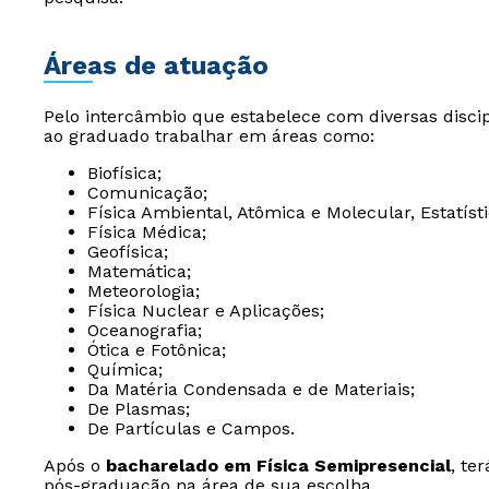
Áreas de atuação
Pelo intercâmbio que estabelece com diversas discip
ao graduado trabalhar em áreas como:
Biofísica;
Comunicação;
Física Ambiental, Atômica e Molecular, Estatís
Física Médica;
Geofísica;
Matemática;
Meteorologia;
Física Nuclear e Aplicações;
Oceanografia;
Ótica e Fotônica;
Química;
Da Matéria Condensada e de Materiais;
De Plasmas;
De Partículas e Campos.
Após o
bacharelado em Física Semipresencial
, te
pós-graduação
na área de sua escolha.