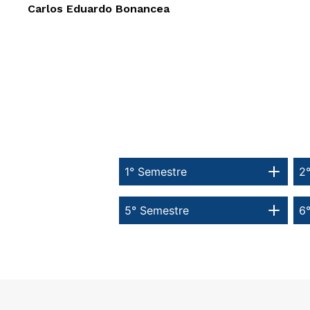
Carlos Eduardo Bonancea
1° Semestre
2
5° Semestre
6