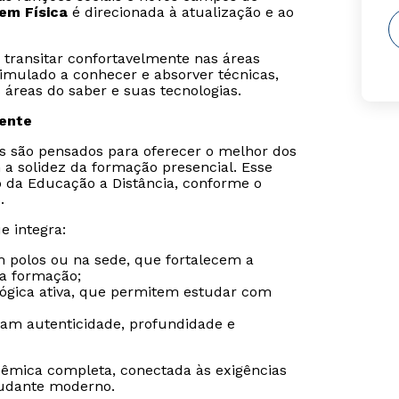
em Física
é direcionada à atualização e ao
 transitar confortavelmente nas áreas
timulado a conhecer e absorver técnicas,
áreas do saber e suas tecnologias.
sente
is são pensados para oferecer o melhor dos
 a solidez da formação presencial. Esse
o da Educação a Distância, conforme o
.
e integra:
m polos ou na sede, que fortalecem a
da formação;
gógica ativa, que permitem estudar com
ram autenticidade, profundidade e
êmica completa, conectada às exigências
udante moderno.