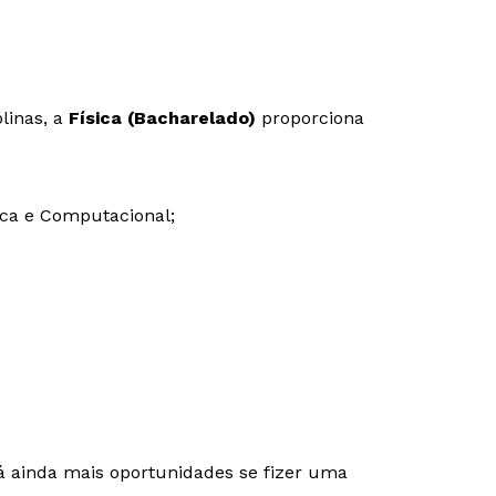
linas, a
Física (Bacharelado)
proporciona
tica e Computacional;
Rápido e fácil
Rápido e fácil
WhatsApp
WhatsApp
ou
ou
rá ainda mais oportunidades se fizer uma