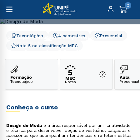
0
Tecnológico
4 semestres
Presencial
Graduação
Arquitetura, Design, Artes e Moda
Design de Moda
Nota 5 na classificação MEC
Design de Moda
Formação
Aula
Tecnológico
Presencial
Notas
Conheça o curso
Design de Moda
é a área responsável por unir criatividade
e técnica para desenvolver peças de vestuário, calçados e
acessórios que acompanham tendências e refletem estilos