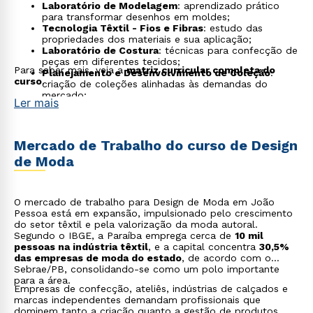
Laboratório de Modelagem
: aprendizado prático
para transformar desenhos em moldes;
Tecnologia Têxtil - Fios e Fibras
: estudo das
propriedades dos materiais e sua aplicação;
Laboratório de Costura
: técnicas para confecção de
peças em diferentes tecidos;
Para saber mais, veja a
matriz curricular completa do
Planejamento e Desenvolvimento de Coleção
:
curso
.
criação de coleções alinhadas às demandas do
mercado;
Ler mais
Styling e Produção de Moda
: elaboração de
composições visuais para campanhas, editoriais e
desfiles;
Pesquisa e Tendência
: métodos para antecipar
Mercado de Trabalho do curso de Design
movimentos do mercado fashion;
de Moda
Gestão de Marketing em Design
: estratégias de
posicionamento de marcas e produtos.
O mercado de trabalho para Design de Moda em João
Pessoa está em expansão, impulsionado pelo crescimento
do setor têxtil e pela valorização da moda autoral.
Segundo o IBGE, a Paraíba emprega cerca de
10 mil
pessoas na indústria têxtil
, e a capital concentra
30,5%
das empresas de moda do estado
, de acordo com o
Sebrae/PB, consolidando-se como um polo importante
para a área.
Empresas de confecção, ateliês, indústrias de calçados e
marcas independentes demandam profissionais que
dominem tanto a criação quanto a gestão de produtos.