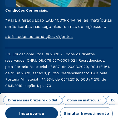
Condições Comerciais:
*Para a Graduação EAD 100% on-line, as matrículas
serão isentas nas seguintes formas de ingresso:
Segunda Graduação, Segunda Graduação 2,0, R2,
abrir todas as condições vigentes
Pedagogia para Licenciados e Transferência. Já para
as demais, a taxa de matrícula será de R$ 49.
IPE Educacional Ltda. © 2026 - Todos os direitos
reservados. CNPJ: 08.679.557/0001-02 | Recredenciada
pela Portaria Ministerial nº 687, de 20.08.2020, DOU nº 161,
de 21.08.2020, seção 1, p. 252 Credenciamento EAD pela
Portaria Ministerial nº 1.934, de 05.11.2019, DOU nº 215, de
06.11.2019, seção 1, p. 170
Política de Privacidade
Política de Cookies
Diferenciais Cruzeiro do Sul
Como se matricular
Dúv
Inscreva-se
Simular Investimento