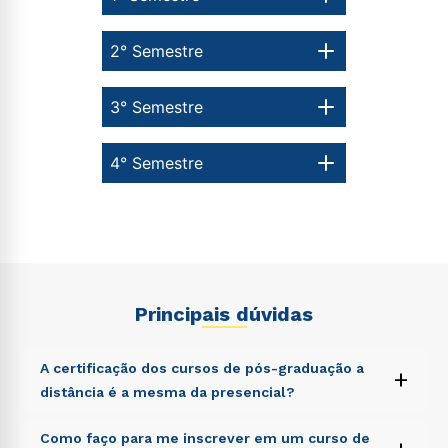
2° Semestre
3° Semestre
4° Semestre
Principais dúvidas
A certificação dos cursos de pós-graduação a
+
distância é a mesma da presencial?
Sed ut perspiciatis unde omnis iste natus error sit
Como faço para me inscrever em um curso de