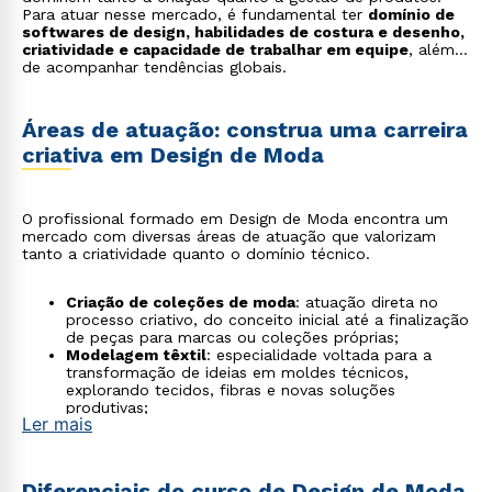
Para atuar nesse mercado, é fundamental ter
domínio de
softwares de design, habilidades de costura e desenho,
criatividade e capacidade de trabalhar em equipe
, além
de acompanhar tendências globais.
Áreas de atuação: construa uma carreira
criativa em Design de Moda
O profissional formado em Design de Moda encontra um
mercado com diversas áreas de atuação que valorizam
tanto a criatividade quanto o domínio técnico.
Criação de coleções de moda
: atuação direta no
processo criativo, do conceito inicial até a finalização
de peças para marcas ou coleções próprias;
Modelagem têxtil
: especialidade voltada para a
transformação de ideias em moldes técnicos,
explorando tecidos, fibras e novas soluções
produtivas;
Ler mais
Produção e styling de moda
:organização de
desfiles, campanhas publicitárias e editoriais, além da
definição de estilos para diferentes públicos;
Consultoria de imagem e estilo
: orientação
Diferenciais do curso de Design de Moda