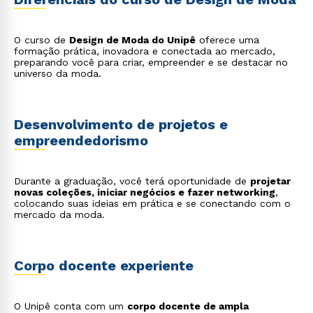
estratégica para clientes, empresas e personalidades
que buscam alinhar identidade visual e vestuário;
Gestão e marketing de moda
: acompanhamento do
ciclo de vida das peças dentro da indústria, análise
O curso de
Design de Moda do Unipê
oferece uma
de mercado, branding e estratégias de venda;
formação prática, inovadora e conectada ao mercado,
Pesquisa de tendências
: investigação de
preparando você para criar, empreender e se destacar no
comportamentos de consumo e antecipação de
universo da moda.
movimentos criativos e comerciais do setor;
Visual merchandising e varejo
: desenvolvimento de
experiências de compra por meio da exposição
estratégica de produtos em lojas físicas e digitais.
Desenvolvimento de projetos e
empreendedorismo
Durante a graduação, você terá oportunidade de
projetar
novas coleções, iniciar negócios e fazer networking
,
colocando suas ideias em prática e se conectando com o
mercado da moda.
Corpo docente experiente
O Unipê conta com um
corpo docente de ampla