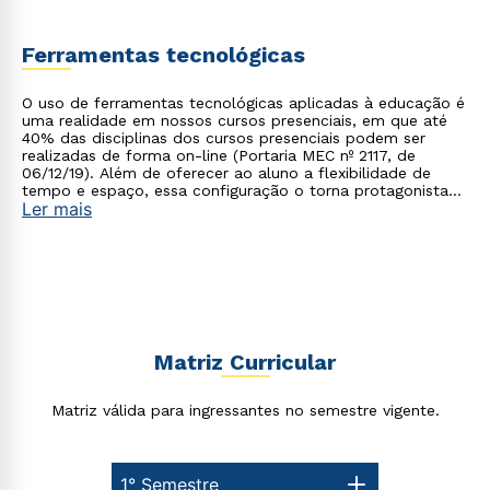
Ferramentas tecnológicas
O uso de ferramentas tecnológicas aplicadas à educação é
uma realidade em nossos cursos presenciais, em que até
40% das disciplinas dos cursos presenciais podem ser
realizadas de forma on-line (Portaria MEC nº 2117, de
06/12/19). Além de oferecer ao aluno a flexibilidade de
tempo e espaço, essa configuração o torna protagonista
Ler mais
no processo de construção do seu conhecimento.
Matriz Curricular
Matriz válida para ingressantes no semestre vigente.
1° Semestre