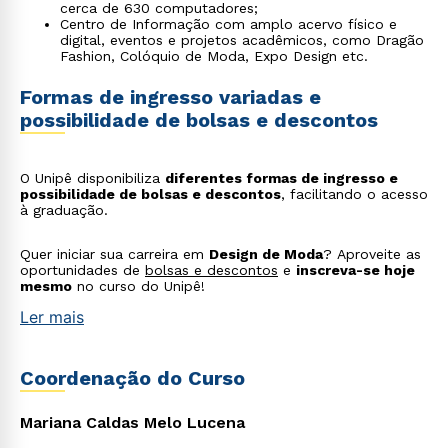
cerca de 630 computadores;
Centro de Informação com amplo acervo físico e
digital, eventos e projetos acadêmicos, como Dragão
Fashion, Colóquio de Moda, Expo Design etc.
Formas de ingresso variadas e
possibilidade de bolsas e descontos
Rápido e fácil
WhatsApp
ou
O Unipê disponibiliza
diferentes formas de ingresso e
possibilidade de bolsas e descontos
, facilitando o acesso
à graduação.
Quer iniciar sua carreira em
Design de Moda
? Aproveite as
oportunidades de
bolsas e descontos
e
inscreva-se hoje
mesmo
no curso do Unipê!
Ler mais
Estou de acordo com a
Política de Privacidade.
e
autorizo que meus dados sejam utilizados para o
envio de conteúdos da Cruzeiro do Sul.
Coordenação do Curso
Mariana Caldas Melo Lucena