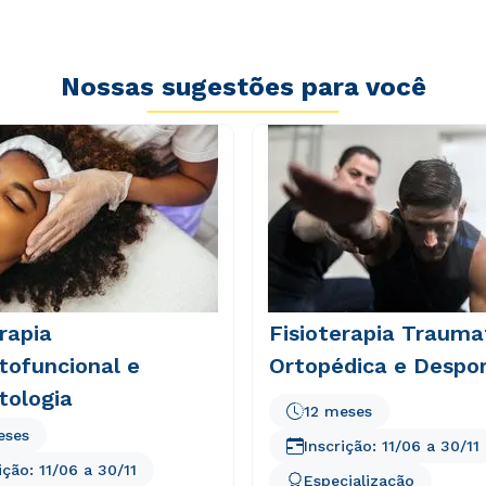
Nossas sugestões para você
tware
rapia
Fisioterapia Trauma
ofuncional e
Ortopédica e Despor
ologia
12 meses
eses
Inscrição:
11/06
a
30/11
ição:
11/06
a
30/11
Especialização