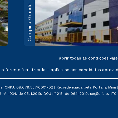
Campina Grande
João Pessoa
Rodovia BR-230, KM 22 Água
Fria - João Pessoa/PB CEP
58053-000
Saiba mais
abrir todas as condições vig
 referente à matrícula – aplica-se aos candidatos aprova
% de desconto, ambos ingressantes no semestre vigente, 
tituições da Cruzeiro do Sul Educacional, no período de
s. CNPJ: 08.679.557/0001-02 | Recredenciada pela Portaria Ministe
, Prouni e outros programas governamentais, e não se 
nº 1.934, de 05.11.2019, DOU nº 215, de 06.11.2019, seção 1, p. 170
os de rematrícula conforme exposto no contrato de prestaç