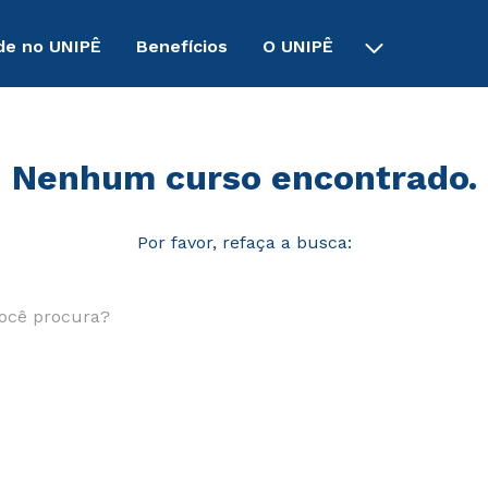
de no UNIPÊ
Benefícios
O UNIPÊ
ctive
Nenhum curso encontrado.
Por favor, refaça a busca:
ê procura?
SCADOS