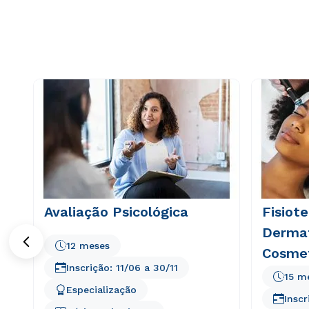
4
º
farmácia
5
º
educação física
6
º
fisioterapia
7
º
psicologia
8
º
biomedicina
9
º
engenharia
10
º
engenharia sof
Avaliação Psicológica
Fisiote
Dermat
12 meses
Cosmet
Inscrição:
11/06
a
30/11
15 m
Especialização
Inscr