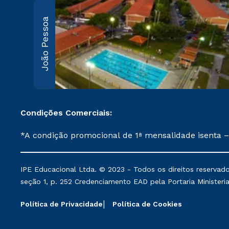
João Pessoa
Condições Comerciais:
*A condição promocional de 1ª mensalidade isenta –
on-line ou agendada, que ofertam bolsas de até 50
cancelado ou trancado sua matrícula em uma das Ins
IPE Educacional Ltda. © 2023 - Todos os direitos reservado
de Medicina, e também para matriculados via FIES
seção 1, p. 252 Credenciamento EAD pela Portaria Ministerial 
Instituição. **Semipresencial é um formato do Ensino a Distância. ***Descontos comerciais oferecidos serão mantidos conforme negociação. Descontos
institucionais poderão sofrer alterações nos períod
Política de Privacidade
Política de Cookies