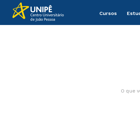
Cursos
Estu
cursos-livres-atualizacao-em-cirurgia-oral-lll-saude-up_ina
O que voc
TERMOS MAIS BU
1
º
medicina
2
º
direito
3
º
enfermagem