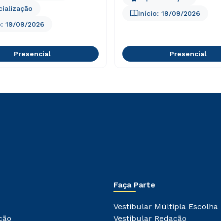
cialização
Início:
19/09/2026
o:
19/09/2026
Presencial
Presencial
Rápido e fácil
WhatsApp
ou
Estou de acordo com a
Política de Privacidade.
e
autorizo que meus dados sejam utilizados para o
envio de conteúdos do Unipê.
Faça Parte
Vestibular Múltipla Escolha
ção
Vestibular Redação