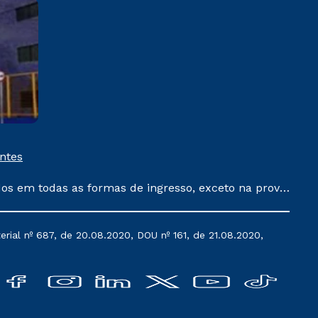
Campina Grande
Rua Vereador Manoel Uchoa,
237 Palmeira Campina Grande /
PB
Saiba mais
entes
dos em todas as formas de ingresso, exceto na prova
que ainda não tenham efetivado e/ou não tenham
 um ano. Tais condições não se aplicam aos cursos
rial nº 687, de 20.08.2020, DOU nº 161, de 21.08.2020,
acumula com nenhuma outra campanha ofertada pela
ão de serviços.