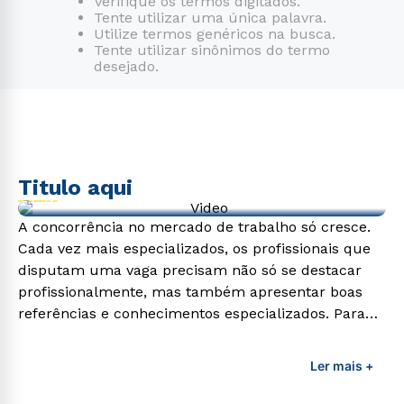
Verifique os termos digitados.
Tente utilizar uma única palavra.
7
º
engenharia
Utilize termos genéricos na busca.
Tente utilizar sinônimos do termo
8
º
fisioterapia
desejado.
9
º
biomedicina
10
º
engenharia software
Titulo aqui
Video de exemplo
A concorrência no mercado de trabalho só cresce.
Cada vez mais especializados, os profissionais que
disputam uma vaga precisam não só se destacar
profissionalmente, mas também apresentar boas
referências e conhecimentos especializados. Para
adquirir esses conhecimentos e capacitar os
profissionais da área é preciso garantir uma
Ler mais +
formação de qualidade que consiga suprir todas as
demandas exigidas atualmente.