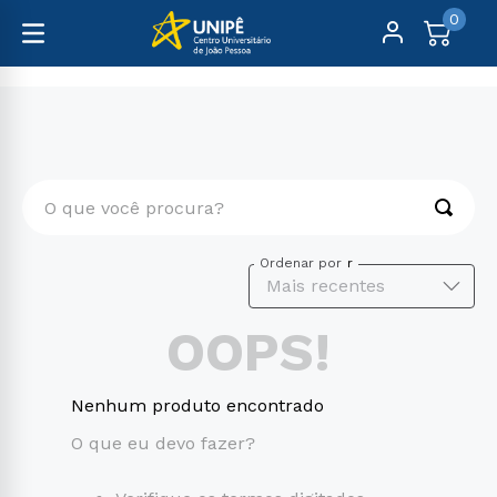
0
O que você procura?
TERMOS MAIS BUSCADOS
Ordenar por
Mais recentes
1
º
medicina
OOPS!
2
º
direito
3
º
enfermagem
Nenhum produto encontrado
4
º
educação física
O que eu devo fazer?
5
º
farmácia
6
º
psicologia