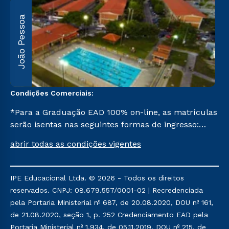
João Pessoa
R
F
5
Condições Comerciais:
*Para a Graduação EAD 100% on-line, as matrículas
serão isentas nas seguintes formas de ingresso:
Segunda Graduação, Segunda Graduação 2,0, R2,
abrir todas as condições vigentes
Pedagogia para Licenciados e Transferência. Já para
as demais, a taxa de matrícula será de R$ 49.
IPE Educacional Ltda. © 2026 - Todos os direitos
reservados. CNPJ: 08.679.557/0001-02 | Recredenciada
pela Portaria Ministerial nº 687, de 20.08.2020, DOU nº 161,
de 21.08.2020, seção 1, p. 252 Credenciamento EAD pela
Portaria Ministerial nº 1.934, de 05.11.2019, DOU nº 215, de