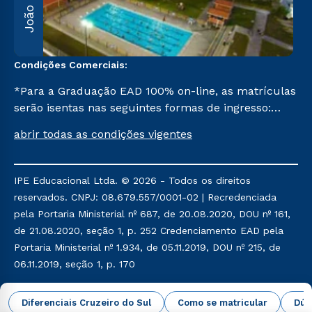
Condições Comerciais:
*Para a Graduação EAD 100% on-line, as matrículas
serão isentas nas seguintes formas de ingresso:
Segunda Graduação, Segunda Graduação 2,0, R2,
abrir todas as condições vigentes
Pedagogia para Licenciados e Transferência. Já para
as demais, a taxa de matrícula será de R$ 49.
IPE Educacional Ltda. © 2026 - Todos os direitos
reservados. CNPJ: 08.679.557/0001-02 | Recredenciada
pela Portaria Ministerial nº 687, de 20.08.2020, DOU nº 161,
de 21.08.2020, seção 1, p. 252 Credenciamento EAD pela
Portaria Ministerial nº 1.934, de 05.11.2019, DOU nº 215, de
06.11.2019, seção 1, p. 170
Política de Privacidade
Política de Cookies
Diferenciais Cruzeiro do Sul
Como se matricular
Dúv