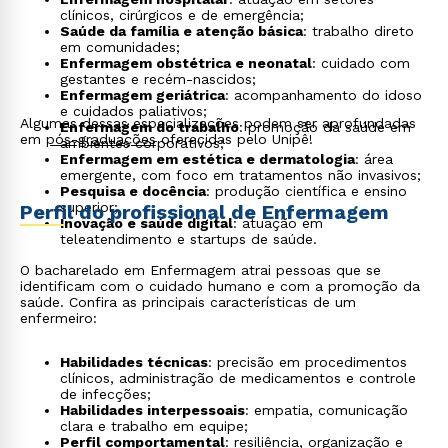
clínicos, cirúrgicos e de emergência;
Saúde da família e atenção básica
: trabalho direto
em comunidades;
Enfermagem obstétrica e neonatal
: cuidado com
gestantes e recém-nascidos;
Enfermagem geriátrica
: acompanhamento do idoso
e cuidados paliativos;
Algumas dessas especializações podem ser aprofundadas
Enfermagem do trabalho
: promoção da saúde em
em
pós-graduações
oferecidas pelo Unipê!
ambientes corporativos;
Enfermagem em estética e dermatologia
: área
emergente, com foco em tratamentos não invasivos;
Pesquisa e docência
: produção científica e ensino
superior;
Perfil do profissional de Enfermagem
Inovação e saúde digital
: atuação em
teleatendimento e startups de saúde.
O bacharelado em Enfermagem atrai pessoas que se
identificam com o cuidado humano e com a promoção da
saúde. Confira as principais características de um
enfermeiro:
Habilidades técnicas
: precisão em procedimentos
clínicos, administração de medicamentos e controle
de infecções;
Habilidades interpessoais
: empatia, comunicação
clara e trabalho em equipe;
Perfil comportamental
: resiliência, organização e