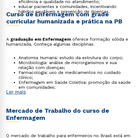
eficiência e qualidade no atendimento;
educar pacientes e comunidades, incentivando
hábitos saudáveis e prevenção de doenças.
Curso de Enfermagem com grade
curricular humanizada e prática na PB
A
graduação em Enfermagem
oferece formação sólida e
humanizada. Conheça algumas disciplinas.
Anatomia Humana: estudo da estrutura do corpo;
Microbiologia: análise de microrganismos e sua
relação com doenças;
Farmacologia: uso de medicamentos no cuidado
clínico;
Enfermagem em Saúde Coletiva: promoção da saúde
em comunidades;
Ler mais
Enfermagem em Clínica Médica e Cirúrgica: práticas
hospitalares;
Enfermagem em Pediatria e Obstetrícia: cuidados em
fases específicas da vida.
Mercado de Trabalho do curso de
Enfermagem
O mercado de trabalho para enfermeiros no Brasil está em