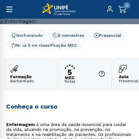
0
Bacharelado
8 semestres
Presencial
Graduação
Saúde
Enfermagem
Enfermagem
Nota 5 na classificação MEC
Formação
Aula
Bacharelado
Presencial
Notas
Conheça o curso
Enfermagem
é uma área da saúde essencial para cuidar
da vida, atuando na promoção, na prevenção, no
tratamento e na reabilitação de pacientes. Os profissionais