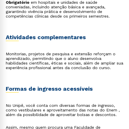
Obrigatório
em hospitais e unidades de saúde
conveniadas, incluindo atenção básica e avançada,
garantindo vivência prática e desenvolvimento de
competências clínicas desde os primeiros semestres.
Atividades complementares
Rápido e fácil
WhatsApp
Monitorias, projetos de pesquisa e extensão reforçam o
ou
aprendizado, permitindo que o aluno desenvolva
habilidades científicas, éticas e sociais, além de ampliar sua
experiência profissional antes da conclusão do curso.
Formas de ingresso acessíveis
Estou de acordo com a
Política de Privacidade.
e
No Unipê, você conta com diversas formas de ingresso,
autorizo que meus dados sejam utilizados para o
como vestibulares e aproveitamento das notas do Enem ,
envio de conteúdos da Cruzeiro do Sul.
além da possibilidade de aproveitar bolsas e descontos.
Assim, mesmo quem procura uma Faculdade de