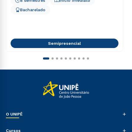
8 semestres
Início Imediato
Bacharelado
Semipresencial
+
O UNIPÊ
Nossa História
+
Cursos