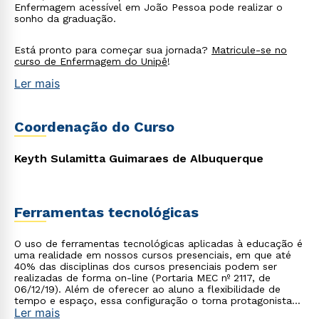
Enfermagem acessível em João Pessoa pode realizar o
sonho da graduação.
Está pronto para começar sua jornada?
Matricule-se no
curso de Enfermagem do Unipê
!
Ler mais
Coordenação do Curso
Keyth Sulamitta Guimaraes de Albuquerque
Ferramentas tecnológicas
O uso de ferramentas tecnológicas aplicadas à educação é
uma realidade em nossos cursos presenciais, em que até
40% das disciplinas dos cursos presenciais podem ser
realizadas de forma on-line (Portaria MEC nº 2117, de
06/12/19). Além de oferecer ao aluno a flexibilidade de
tempo e espaço, essa configuração o torna protagonista
Ler mais
no processo de construção do seu conhecimento.